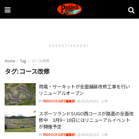
ADVERTISEMENT
Home
Tag
コース改修
タグ:
コース改修
雨竜・サーキットが全面舗装改修工事を行い
リニューアルオープン
BY
PADDOCK GATE編集部
2025/06/03
0
スポーツランドSUGO西コースが路面の全面改
修中 3月9・10日にはリニューアルイベント
が開催予定
BY
PADDOCK GATE編集部
2024/02/16
0