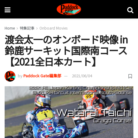
Home
特集記事
Onboard Movies
渡会太一のオンボード映像 in
鈴鹿サーキット国際南コース
【2021全日本カート】
by
Paddock Gate編集部
2021/06/04