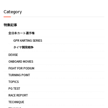
Category
特集記事
全日本カート選手権
GPR KARTING SERIES
タイヤ開発戦争
DEVISE
ONBOARD MOVIES
FIGHT FOR PODIUM
TURNING POINT
TOPICS
PG TEST
RACE REPORT
TECHNIQUE