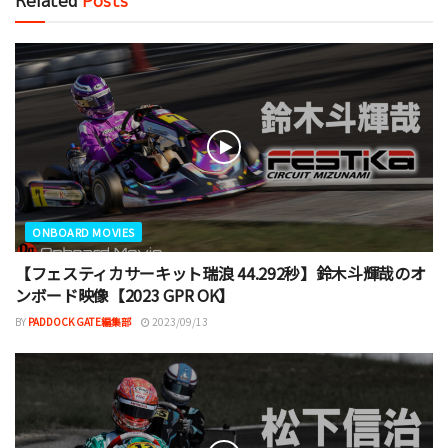
Related
Posts
ONBOARD MOVIES
【フェスティカサーキット瑞浪 44.292秒】鈴木斗輝哉のオ
ンボード映像【2023 GPR OK】
BY
PADDOCK GATE編集部
2023/09/13