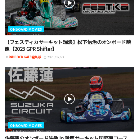
ONBOARD MOVIES
【フェスティカサーキット瑞浪】松下信治のオンボード映
像【2023 GPR Shifter】
BY
PADDOCK GATE編集部
2023/07/24
ONBOARD MOVIES
佐藤蓮のオンボード映像 in 鈴鹿サーキット国際南コース