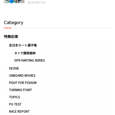
2026/07/16
Category
特集記事
全日本カート選手権
タイヤ開発戦争
GPR KARTING SERIES
DEVISE
ONBOARD MOVIES
FIGHT FOR PODIUM
TURNING POINT
TOPICS
PG TEST
RACE REPORT