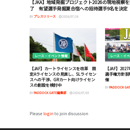
【JKA】地域発掘プロジェクト2026の現地視察を
了 有望選手発掘夏合宿への招待選手9名を決定
BY
プレスリリース
2026/07/16
レース・イベント情報
レース・イベ
【JAF】カートライセンスを改革 限
【JAF】20
定Aライセンスの見直し、SLライセン
選手権方針説
スへの干渉、GRカート向けライセン
催
スの創設を検討中
BY
PADDOCK G
BY
PADDOCK GATE編集部
2026/07/03
Please
login
to join discussion