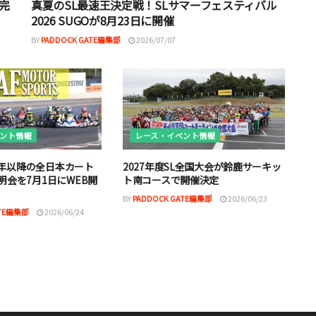
完
真夏のSL最速王決定戦！SLサマーフェスティバル
2026 SUGOが8月23日に開催
BY
PADDOCK GATE編集部
2026/07/07
ント情報
レース・イベント情報
27年以降の全日本カート
2027年度SL全国大会が鈴鹿サーキッ
明会を7月1日にWEB開
ト南コースで開催決定
BY
PADDOCK GATE編集部
2026/06/23
ATE編集部
2026/06/24