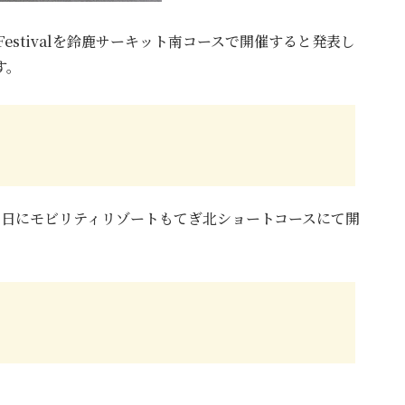
X Festivalを鈴鹿サーキット南コースで開催すると発表し
す。
11日～12日にモビリティリゾートもてぎ北ショートコースにて開