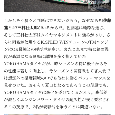
しかしそう易々と判断はできないだろう。なぜなら
#1佐藤
蓮
と
#7三村壮太郎
がいるからだ。佐藤蓮は純粋な速さ、
そして三村壮太郎はタイヤマネジメントに強みがあり、さ
らに両名が使用するK.SPEED WINチューンのTMエンジ
ンはOK最強との呼び声が高い。またこれまで特に路面温
度が高温になる夏場に課題を多く抱えていた
YOKOHAMAタイヤだが、昨シーズンの特に後半からそ
の性能は著しく向上し、今シーズンの開幕戦もてぎ大会で
は想定外の温度領域の中でも他社に勝るパフォーマンスを
見せつけた。おそらく夏日となるであろうこの茂原でも、
YOKOHAMAタイヤは進化を遂げてくるだろう。高低差
が激しくエンジンパワー・タイヤの耐久性が強く要求され
るこの茂原で、2名が表彰台を争うことは間違いない。