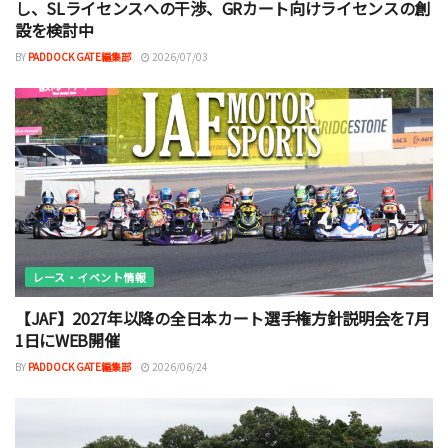
し、SLライセンスへの干渉、GRカート向けライセンスの創
設を検討中
BY
PADDOCK GATE編集部
2026/07/03
レース・イベント情報
【JAF】2027年以降の全日本カート選手権方針説明会を7月
1日にWEB開催
BY
PADDOCK GATE編集部
2026/06/24