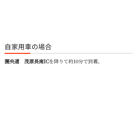
自家用車の場合
圏央道 茂原長南IC
を降りて約10分で到着。