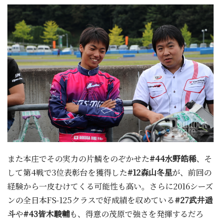
また本庄でその実力の片鱗をのぞかせた
#44水野皓稀
、そ
して第4戦で3位表彰台を獲得した
#12森山冬星
が、前回の
経験から一皮むけてくる可能性も高い。さらに2016シーズ
ンの全日本FS-125クラスで好成績を収めている
#27武井遥
斗
や
#43皆木駿輔
も、得意の茂原で強さを発揮するだろ