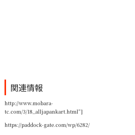
関連情報
http://www.mobara-
tc.com/3/18_alljapankart.html”]
https://paddock-gate.com/wp/6282/