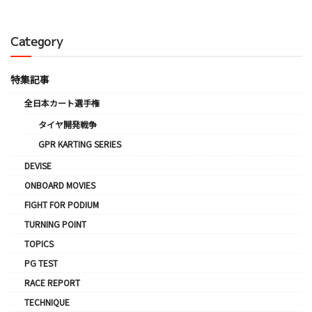
Category
特集記事
全日本カート選手権
タイヤ開発戦争
GPR KARTING SERIES
DEVISE
ONBOARD MOVIES
FIGHT FOR PODIUM
TURNING POINT
TOPICS
PG TEST
RACE REPORT
TECHNIQUE