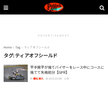
ADVERTISEMENT
Home
Tag
ティアオフシールド
タグ:
ティアオフシールド
平手晃平が捨てバイザーをレース中にコースに
捨てて失格処分【GPR】
BY
藤松 楽久
2025/10/08
0