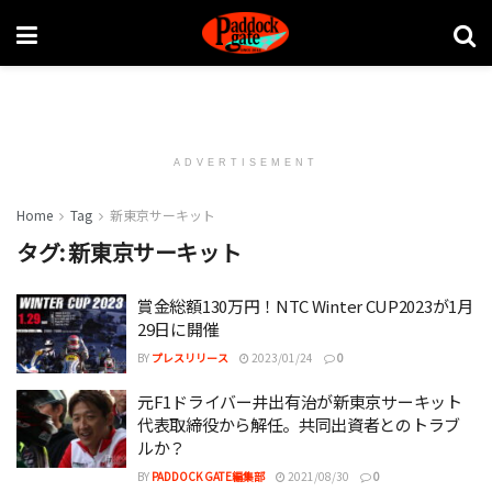
ADVERTISEMENT
Home
Tag
新東京サーキット
タグ:
新東京サーキット
賞金総額130万円！NTC Winter CUP2023が1月
29日に開催
BY
プレスリリース
2023/01/24
0
元F1ドライバー井出有治が新東京サーキット
代表取締役から解任。共同出資者とのトラブ
ルか？
BY
PADDOCK GATE編集部
2021/08/30
0