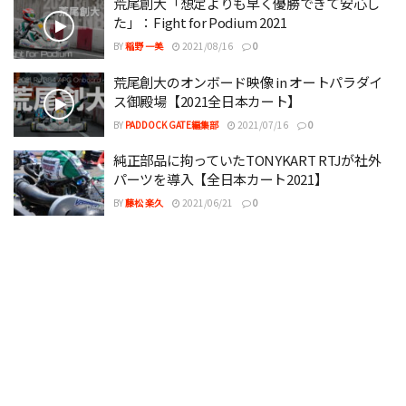
荒尾創大「想定よりも早く優勝できて安心し
た」：Fight for Podium 2021
BY
稲野 一美
2021/08/16
0
荒尾創大のオンボード映像 in オートパラダイ
ス御殿場【2021全日本カート】
BY
PADDOCK GATE編集部
2021/07/16
0
純正部品に拘っていたTONYKART RTJが社外
パーツを導入【全日本カート2021】
BY
藤松 楽久
2021/06/21
0