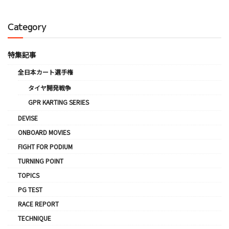
Category
特集記事
全日本カート選手権
タイヤ開発戦争
GPR KARTING SERIES
DEVISE
ONBOARD MOVIES
FIGHT FOR PODIUM
TURNING POINT
TOPICS
PG TEST
RACE REPORT
TECHNIQUE