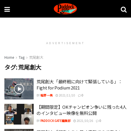
ADVERTISEMENT
Home
Tag
荒尾創大
タグ:
荒尾創大
荒尾創大「最終戦に向けて緊張している」：
Fight for Podium 2021
BY
稲野 一美
2021/11/10
0
【期間限定】OKチャンピオン争いに残った4人
のインタビュー映像を無料公開
BY
PADDOCK GATE編集部
2021/10/26
0