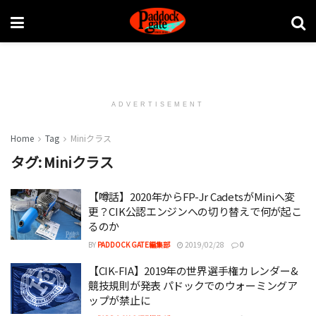
ADVERTISEMENT
Home
Tag
Miniクラス
タグ:
Miniクラス
【噂話】2020年からFP-Jr CadetsがMiniへ変
更？CIK公認エンジンへの切り替えで何が起こ
るのか
BY
PADDOCK GATE編集部
2019/02/28
0
【CIK-FIA】2019年の世界選手権カレンダー&
競技規則が発表 パドックでのウォーミングア
ップが禁止に