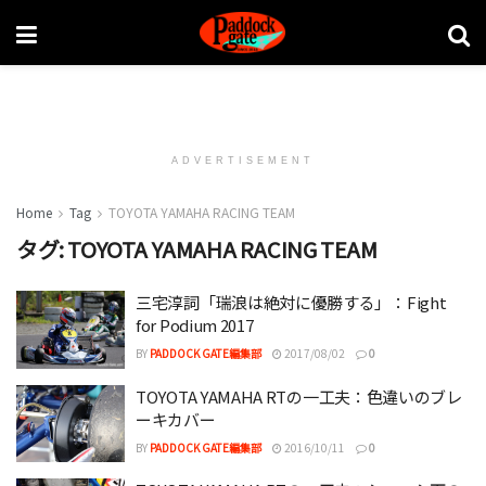
ADVERTISEMENT
Home
Tag
TOYOTA YAMAHA RACING TEAM
タグ:
TOYOTA YAMAHA RACING TEAM
三宅淳詞「瑞浪は絶対に優勝する」：Fight
for Podium 2017
BY
PADDOCK GATE編集部
2017/08/02
0
TOYOTA YAMAHA RTの一工夫：色違いのブレ
ーキカバー
BY
PADDOCK GATE編集部
2016/10/11
0