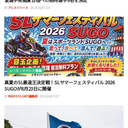
望選手発掘夏合宿への招待選手9名を決定
BY
プレスリリース
2026/07/16
レース・イベント情報
真夏のSL最速王決定戦！SLサマーフェスティバル 2026
SUGOが8月23日に開催
BY
PADDOCK GATE編集部
2026/07/07