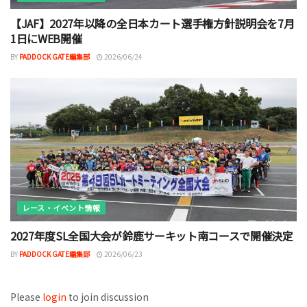
【JAF】2027年以降の全日本カート選手権方針説明会を7月
1日にWEB開催
BY
PADDOCK GATE編集部
2026/06/24
レース・イベント情報
2027年度SL全国大会が鈴鹿サーキット南コースで開催決定
BY
PADDOCK GATE編集部
2026/06/23
Please
login
to join discussion