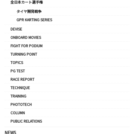
全日本カート選手権
タイヤ開発戦争
GPR KARTING SERIES
DEVISE
ONBOARD MOVIES
FIGHT FOR PODIUM
TURNING POINT
TOPICS
PG TEST
RACE REPORT
TECHNIQUE
TRAINING
PHOTOTECH
COLUMN
PUBLIC RELATIONS
NEWS