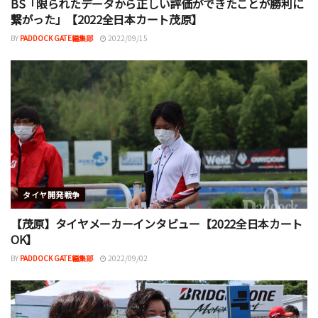
BS「限られたデータから正しい評価ができたことが勝利に
繋がった」【2022全日本カート茂原】
BY
PADDOCK GATE編集部
2022/09/15
タイヤ開発戦争
【茂原】タイヤメーカーインタビュー【2022全日本カート
OK】
BY
PADDOCK GATE編集部
2022/09/02