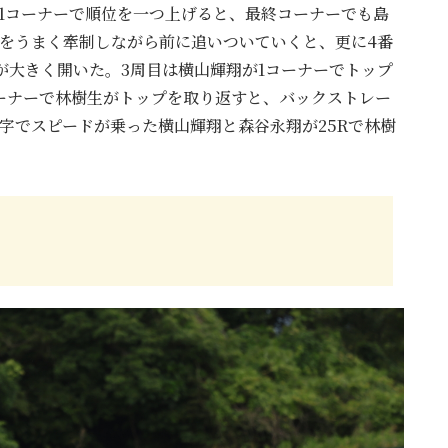
1コーナーで順位を一つ上げると、最終コーナーでも島
をうまく牽制しながら前に追いついていくと、更に4番
が大きく開いた。3周目は横山輝翔が1コーナーでトップ
ーナーで林樹生がトップを取り返すと、バックストレー
字でスピードが乗った横山輝翔と森谷永翔が25Rで林樹