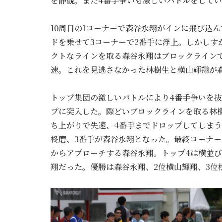
を静観。また4番手争いも激しいバトルをしてい
10周目の1コーナーで森谷永翔がインに飛び込
ドを乗せて3コーナーで2番手に浮上。しかしす
クトなラインを取る森谷永翔はブロックラインで
速。これを見逃さなかった林樹生と横山輝翔が
トップ集団の激しいバトルにより4番手争いを
プに突入した。際どいブロックラインを取る林
ち上がりで失速、4番手までドロップしてしまう
柊磨、3番手が森谷永翔となった。最終コーナー
からアプローチする森谷永翔。トップ4は横並
翔だった。優勝は森谷永翔、2位横山輝翔、3位