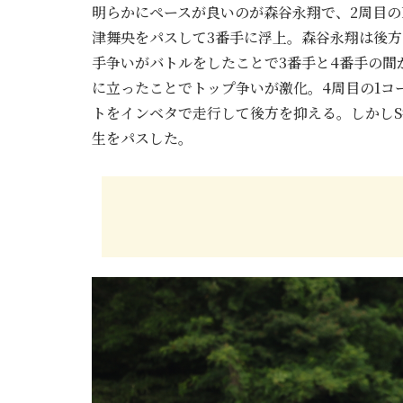
明らかにペースが良いのが森谷永翔で、2周目の
津舞央をパスして3番手に浮上。森谷永翔は後方
手争いがバトルをしたことで3番手と4番手の間
に立ったことでトップ争いが激化。4周目の1コ
トをインベタで走行して後方を抑える。しかしS
生をパスした。