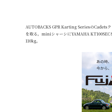
AUTOBACKS GPR Karting SeriesのC
を取る。miniシャーシにYAMAHA KT100S
110kg。