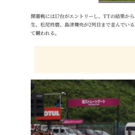
開幕戦には17台がエントリーし、TTの結果か
生、松尾柊磨、島津舞央が2列目まで並んでいる。
て競われる。