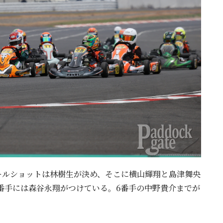
ールショットは林樹生が決め、そこに横山輝翔と島津舞央
番手には森谷永翔がつけている。6番手の中野貴介までが