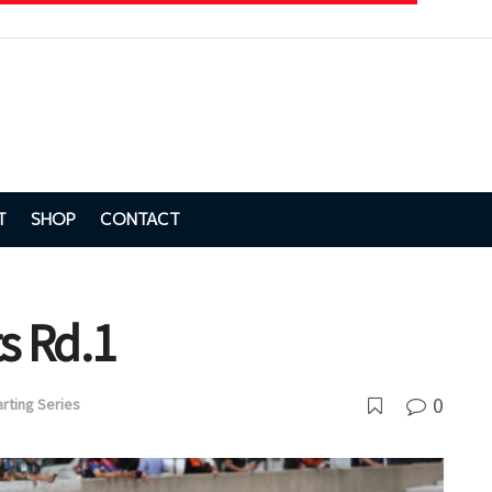
T
SHOP
CONTACT
 Rd.1
0
rting Series