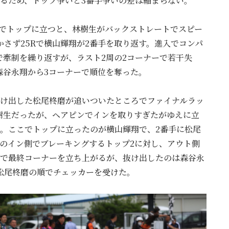
るため、トップ争いと3番手争いの差は縮まらない。
んでトップに立つと、林樹生がバックストレートでスピー
かさず25Rで横山輝翔が2番手を取り返す。進入でコンパ
牽制を繰り返すが、ラスト2周の2コーナーで若干失
森谷永翔から3コーナーで順位を奪った。
抜け出した松尾柊磨が追いついたところでファイナルラッ
樹生だったが、ヘアピンでインを取りすぎたがゆえに立
。ここでトップに立ったのが横山輝翔で、2番手に松尾
のイン側でブレーキングするトップ2に対し、アウト側
びで最終コーナーを立ち上がるが、抜け出したのは森谷永
松尾柊磨の順でチェッカーを受けた。