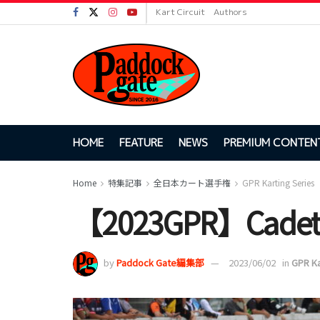
Kart Circuit
Authors
HOME
FEATURE
NEWS
PREMIUM CONTEN
Home
特集記事
全日本カート選手権
GPR Karting Series
【2023GPR】Cadets
by
Paddock Gate編集部
2023/06/02
in
GPR Ka