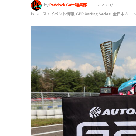
by
Paddock Gate編集部
2023/11/11
in
レース・イベント情報
,
GPR Karting Series
,
全日本カー