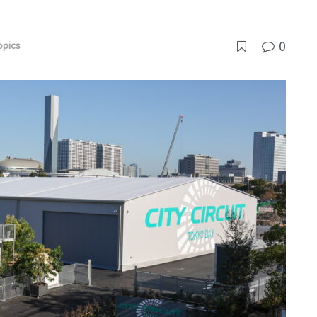
0
opics