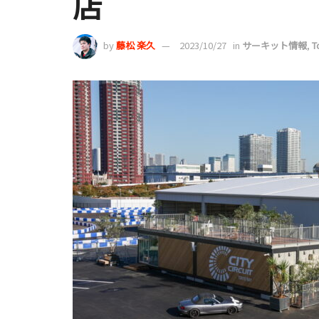
店
by
藤松 楽久
2023/10/27
in
サーキット情報
,
T