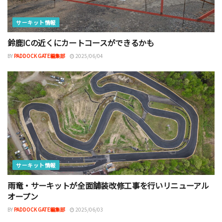
サーキット情報
鈴鹿ICの近くにカートコースができるかも
BY
PADDOCK GATE編集部
2025/06/04
サーキット情報
雨竜・サーキットが全面舗装改修工事を行いリニューアル
オープン
BY
PADDOCK GATE編集部
2025/06/03