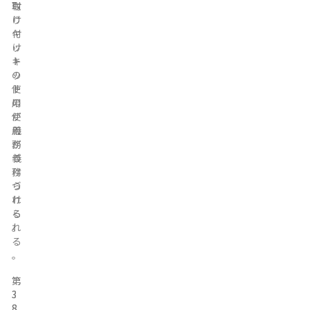
付
取
け
り
キ
付
ッ
け
ト
キ
の
ッ
使
ト
用
の
が
使
義
用
務
が
づ
義
け
務
ら
づ
れ
け
る
ら
。
れ
る
。
第
第
3
3
8
8