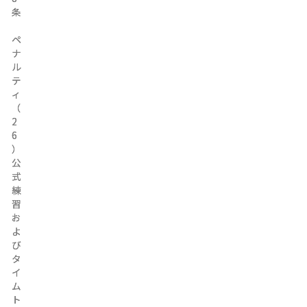
条
条
ペ
ペ
ナ
ナ
ル
ル
テ
テ
ィ
ィ
（
（
2
2
6
6
）
）
公
公
式
式
練
練
習
習
お
お
よ
よ
び
び
タ
タ
イ
イ
ム
ム
ト
ト