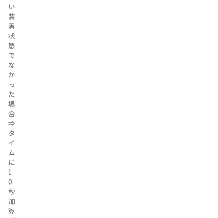
い
い
装
装
着
着
状
状
態
態
で
で
な
な
か
か
っ
っ
た
た
場
場
合
合
⇒
⇒
タ
タ
イ
イ
ム
ム
に
に
1
1
0
0
秒
秒
加
加
算
算