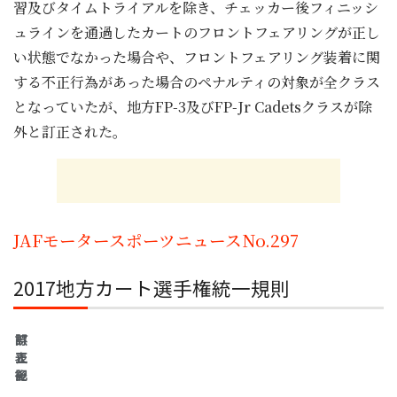
習及びタイムトライアルを除き、チェッカー後フィニッシ
ュラインを通過したカートのフロントフェアリングが正し
い状態でなかった場合や、フロントフェアリング装着に関
する不正行為があった場合のペナルティの対象が全クラス
となっていたが、地方FP-3及びFP-Jr Cadetsクラスが除
外と訂正された。
JAFモータースポーツニュースNo.297
2017地方カート選手権統一規則
誤
訂
表
正
記
後