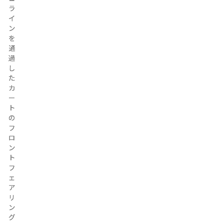
ラ
ラ
イ
イ
ン
ン
を
を
通
通
過
過
し
し
た
た
カ
カ
ー
ー
ト
ト
の
の
フ
フ
ロ
ロ
ン
ン
ト
ト
フ
フ
ェ
ェ
ア
ア
リ
リ
ン
ン
グ
グ