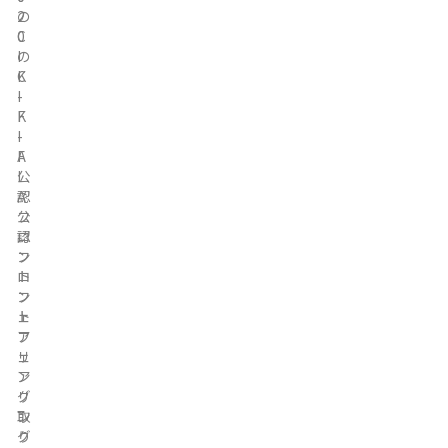
の
2
C
0
I
の
K
C
-
I
F
K
I
-
A
F
公
I
認
A
フ
公
ロ
認
ン
フ
ト
ロ
フ
ン
ェ
ト
ア
フ
リ
ェ
ン
ア
グ
リ
取
ン
り
グ