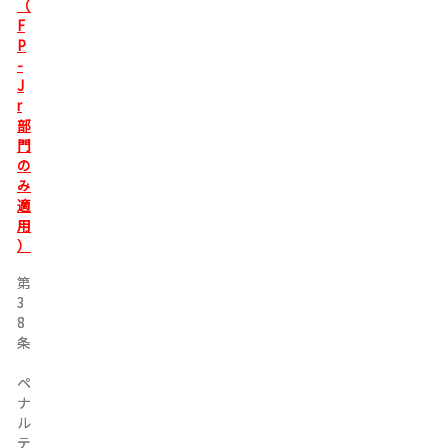
（
F
P
-
J
r
部
門
の
み
適
用
）
第
第
3
3
8
8
条
条
ペ
ペ
ナ
ナ
ル
ル
テ
テ