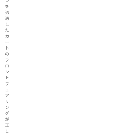
ン
ン
を
を
通
通
過
過
し
し
た
た
カ
カ
ー
ー
ト
ト
の
の
フ
フ
ロ
ロ
ン
ン
ト
ト
フ
フ
ェ
ェ
ア
ア
リ
リ
ン
ン
グ
グ
が
が
正
正
し
し