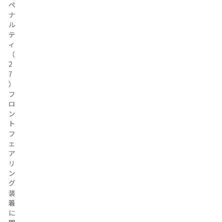
ペ
ペ
ナ
ナ
ル
ル
テ
テ
ィ
ィ
（
（
2
2
7
7
）
）
フ
フ
ロ
ロ
ン
ン
ト
ト
フ
フ
ェ
ェ
ア
ア
リ
リ
ン
ン
グ
グ
装
装
着
着
に
に