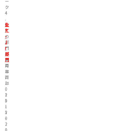
ー
ー
ク
ク
4
4
.
.
全
F
て
P
の
-
部
J
門
r
の
部
車
門
両
の
は
車
、
両
2
は
0
、
1
2
5
0
-
1
2
5
0
-
2
2
0
0