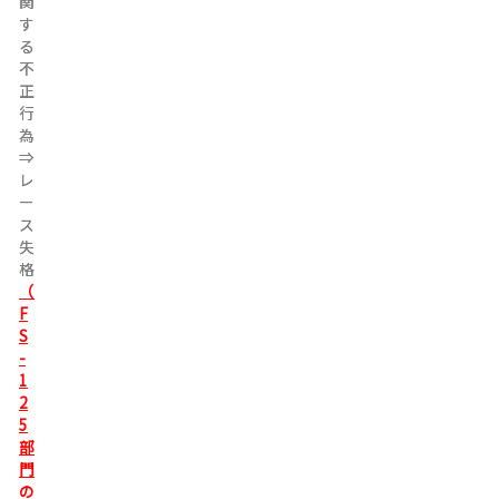
関
関
す
す
る
る
不
不
正
正
行
行
為
為
⇒
⇒
レ
レ
ー
ー
ス
ス
失
失
格
格
（
F
S
-
1
2
5
部
門
の