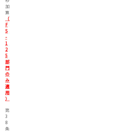
秒
秒
加
加
算
算
（
F
S
-
1
2
5
部
門
の
み
適
用
）
第
第
3
3
8
8
条
条