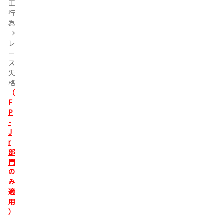
正
正
行
行
為
為
⇒
⇒
レ
レ
ー
ー
ス
ス
失
失
格
格
（
F
P
-
J
r
部
門
の
み
適
用
）