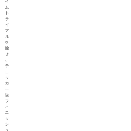
イ
イ
ム
ム
ト
ト
ラ
ラ
イ
イ
ア
ア
ル
ル
を
を
除
除
き
き
、
、
チ
チ
ェ
ェ
ッ
ッ
カ
カ
ー
ー
後
後
フ
フ
ィ
ィ
ニ
ニ
ッ
ッ
シ
シ
ュ
ュ