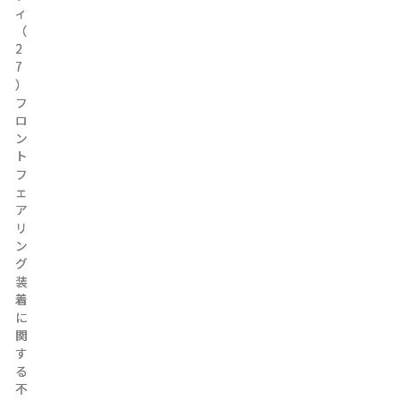
ィ
ィ
（
（
2
2
7
7
）
）
フ
フ
ロ
ロ
ン
ン
ト
ト
フ
フ
ェ
ェ
ア
ア
リ
リ
ン
ン
グ
グ
装
装
着
着
に
に
関
関
す
す
る
る
不
不