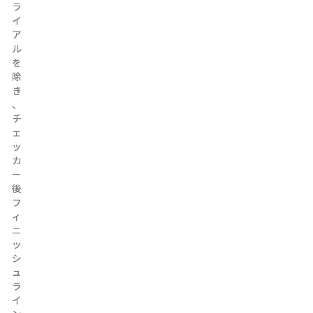
ラ
ラ
イ
イ
ア
ア
ル
ル
を
を
除
除
き
き
、
、
チ
チ
ェ
ェ
ッ
ッ
カ
カ
ー
ー
後
後
フ
フ
ィ
ィ
ニ
ニ
ッ
ッ
シ
シ
ュ
ュ
ラ
ラ
イ
イ