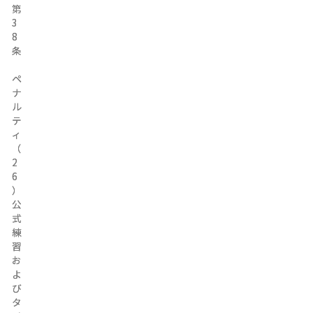
第
第
3
3
8
8
条
条
ペ
ペ
ナ
ナ
ル
ル
テ
テ
ィ
ィ
（
（
2
2
6
6
）
）
公
公
式
式
練
練
習
習
お
お
よ
よ
び
び
タ
タ