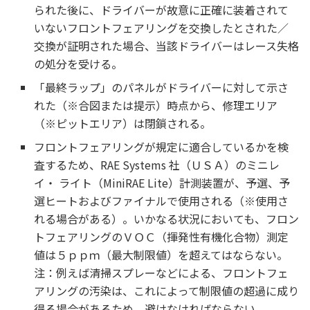
られた後に、ドライバーが故意に正確に装着されて
いないフロントフェアリングを交換したとされた／
交換が証明された場合、当該ドライバーはレース失格
の処分を受ける。
「最終ラップ」のパネルがドライバーに対して示さ
れた（※合図または提示）時点から、修理エリア
（※ピットエリア）は閉鎖される。
フロントフェアリングが規定に適合しているかを検
査するため、RAE Systems 社（ＵＳＡ）のミニレ
イ・ ライト（MiniRAE Lite）計測装置が、予選、予
選ヒートおよびファイナルで使用される（※使用さ
れる場合がある）。いかなる状況においても、フロン
トフェアリングのＶＯＣ（揮発性有機化合物）測定
値は５ｐｐｍ（最大制限値）を超えてはならない。
注：例えば清掃スプレーなどによる、フロントフェ
アリングの汚染は、これによって制限値の超過に成り
得る場合があるため、避けなければならない。