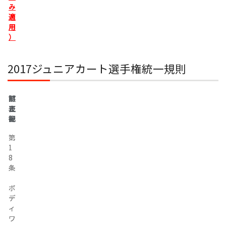
み
適
用
）
2017ジュニアカート選手権統一規則
誤
訂
表
正
記
後
第
第
1
1
8
8
条
条
ボ
ボ
デ
デ
ィ
ィ
ワ
ワ