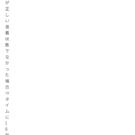
が
が
正
正
し
し
い
い
装
装
着
着
状
状
態
態
で
で
な
な
か
か
っ
っ
た
た
場
場
合
合
⇒
⇒
タ
タ
イ
イ
ム
ム
に
に
1
1
0
0