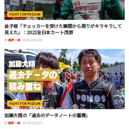
FIGHT FOR PODIUM
金子修「チェッカーを受けた瞬間から周りがキラキラして
見えた」：2022全日本カート茂原
BY
稲野 一美
2022/10/20
FIGHT FOR PODIUM
加藤大翔の「過去のデータノートの蓄積」
BY
稲野 一美
2022/08/25