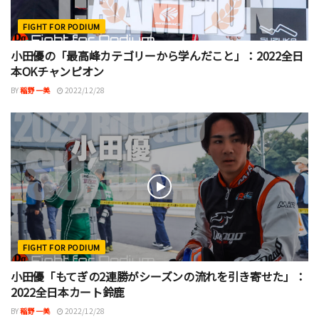
FIGHT FOR PODIUM
小田優の「最高峰カテゴリーから学んだこと」：2022全日
本OKチャンピオン
BY
稲野 一美
2022/12/28
FIGHT FOR PODIUM
小田優「もてぎの2連勝がシーズンの流れを引き寄せた」：
2022全日本カート鈴鹿
BY
稲野 一美
2022/12/28