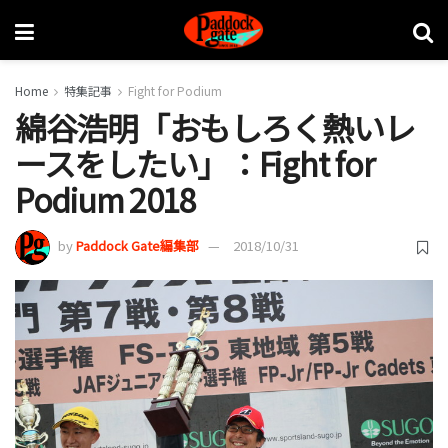
Home
特集記事
Fight for Podium
綿谷浩明「おもしろく熱いレ
ースをしたい」：Fight for
Podium 2018
by
Paddock Gate編集部
2018/10/31