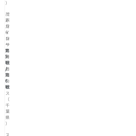
）
茂
7
原
月
ツ
6
イ
日
ン
～
サ
第
7
ー
5
月
キ
戦
7
ッ
/
日
ト
第
東
6
コ
戦
ー
ス
（
千
葉
県
）
ス