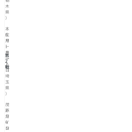
木
県
）
本
6
庄
月
サ
1
ー
日
キ
第
～
ッ
2
2
ト
戦
日
（
埼
玉
県
）
茂
7
原
月
ツ
6
イ
日
ン