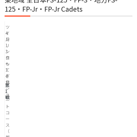
125・FP-Jr・FP-Jr Cadets
ツ
4
イ
月
ン
1
リ
3
ン
日
ク
～
も
1
て
4
ぎ
日
北
第
シ
1
ョ
戦
ー
ト
コ
ー
ス
（
栃