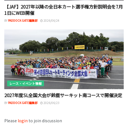
【JAF】2027年以降の全日本カート選手権方針説明会を7月
1日にWEB開催
BY
PADDOCK GATE編集部
2026/06/24
レース・イベント情報
2027年度SL全国大会が鈴鹿サーキット南コースで開催決定
BY
PADDOCK GATE編集部
2026/06/23
Please
login
to join discussion