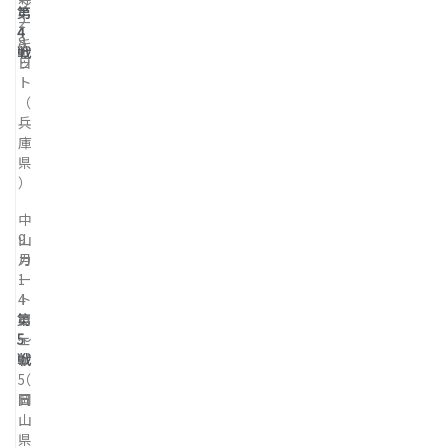
～
サ
第
2
ー
4
8
キ
戦
日
ッ
ト
（
兵
庫
県
）
中
9
山
月
カ
1
ー
4
ト
第
日
ウ
5
～
ェ
戦
1
イ
5
（
日
岡
山
県