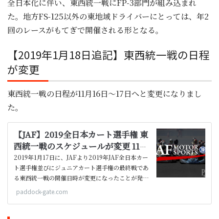
全日本化に伴い、東西統一戦にFP-3部門が組み込まれ
た。地方FS-125以外の東地域ドライバーにとっては、年2
回のレースがもてぎで開催される形となる。
【2019年1月18日追記】東西統一戦の日程
が変更
東西統一戦の日程が11月16日～17日へと変更になりまし
た。
【JAF】2019全日本カート選手権 東
西統一戦のスケジュールが変更 11月
16日～17日開催へ | Paddock Gate
2019年1月17日に、JAFより2019年JAF全日本カー
ト選手権並びにジュニアカート選手権の最終戦であ
る東西統一戦の開催日時が変更になったことが発表
されました（公示No.2019-WEBK01）。
paddock-gate.com