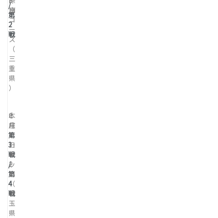
8
際
/
日
南
第
コ
2
ー
戦
ス
（
三
重
県
）
6
本
月
庄
第
1
サ
3
日
ー
戦
～
キ
/
2
ッ
第
日
ト
4
（
戦
埼
玉
県