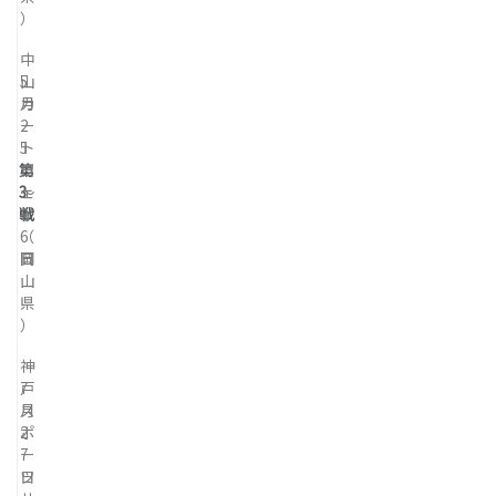
）
中
5
山
月
カ
2
ー
5
ト
第
日
ウ
3
～
ェ
戦
2
イ
6
（
日
岡
山
県
）
神
7
戸
月
ス
2
ポ
7
ー
日
ツ