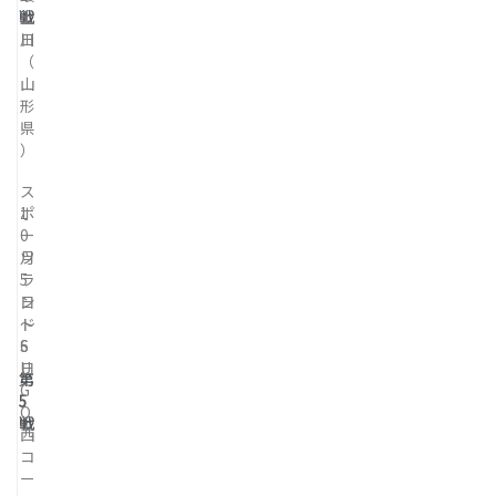
戦
5
上
日
川
（
山
形
県
）
ス
1
ポ
0
ー
月
ツ
5
ラ
日
ン
～
ド
6
S
日
U
第
G
5
O
戦
西
コ
ー