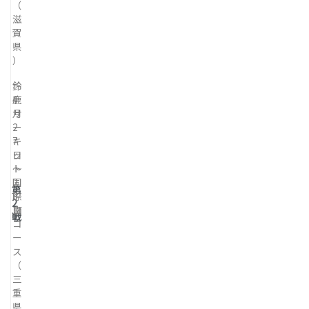
（
滋
賀
県
）
鈴
4
鹿
月
サ
2
ー
7
キ
日
ッ
～
ト
2
国
第
8
際
2
日
南
戦
コ
ー
ス
（
三
重
県