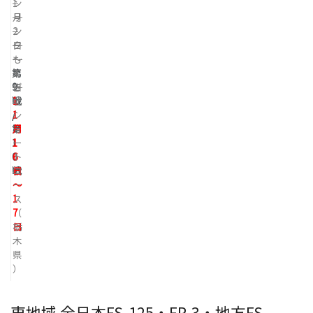
1
ン
月
リ
2
ン
日
ク
～
も
第
3
て
9
日
ぎ
戦
1
北
/
1
シ
第
月
ョ
1
1
ー
0
6
ト
戦
日
コ
～
ー
1
ス
7
（
日
栃
木
県
）
東地域 全日本FS-125・FP-3・地方FS-