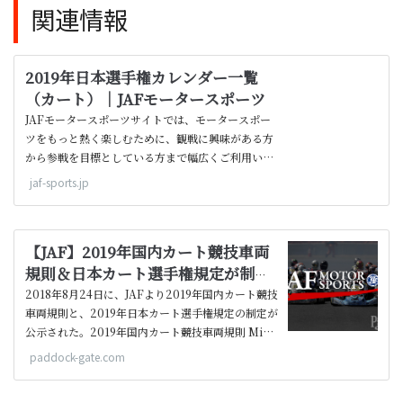
関連情報
2019年日本選手権カレンダー一覧
（カート）｜JAFモータースポーツ
JAFモータースポーツサイトでは、モータースポー
ツをもっと熱く楽しむために、観戦に興味がある方
から参戦を目標としている方まで幅広くご利用いた
だけるコンテンツをご用意しております。
jaf-sports.jp
【JAF】2019年国内カート競技車両
規則＆日本カート選手権規定が制定
FP-3が全日本選手権へ格上げ |
2018年8月24日に、JAFより2019年国内カート競技
Paddock Gate
車両規則と、2019年日本カート選手権規定の制定が
公示された。2019年国内カート競技車両規則 Mini
カテゴリーが追加2018年規則からの競技車両規則の
paddock-gate.com
主な変更点は3点。