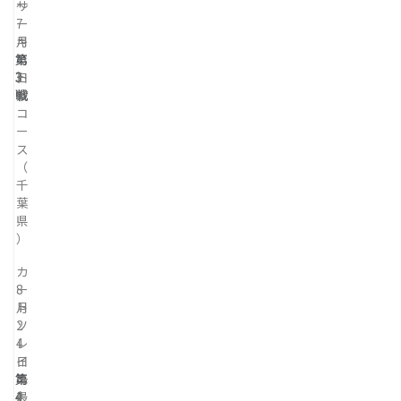
～
サ
7
ー
月
キ
第
7
ッ
3
日
ト
戦
東
コ
ー
ス
（
千
葉
県
）
カ
8
ー
月
ト
2
ソ
4
レ
日
イ
第
～
ユ
4
2
最