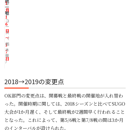
統
1
ョ
一
ー
月
戦
ト
1
コ
6
ー
日
ス
～
（
栃
1
木
7
県
日
）
2018→2019の変更点
OK部門の変更点は、開幕戦と最終戦の開催地が入れ替わ
った。開催時期に関しては、2018シーズンと比べてSUGO
大会が1か月遅く、そして最終戦が2週間早く行われること
となった。これによって、第5/6戦と第7/8戦の間は3か月
のインターバルが設けられた。