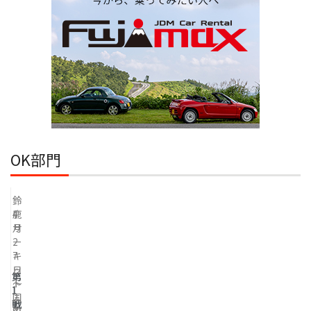
OK部門
鈴
4
鹿
月
サ
2
ー
7
キ
日
ッ
第
～
ト
1
2
国
戦