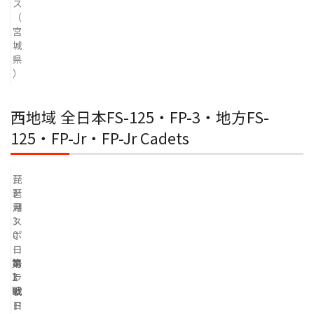
ス
（
宮
城
県
）
西地域 全日本FS-125・FP-3・地方FS-
125・FP-Jr・FP-Jr Cadets
琵
3
琶
月
湖
3
ス
0
ポ
日
ー
第
～
ツ
1
3
ラ
戦
1
ン
日
ド