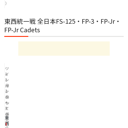
）
東西統一戦 全日本FS-125・FP-3・FP-Jr・
FP-Jr Cadets
ツ
1
イ
1
ン
月
リ
2
ン
日
ク
～
も
3
て
日
ぎ
東
北
西
1
シ