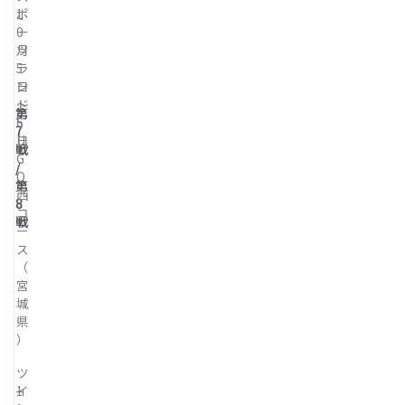
1
ポ
0
ー
月
ツ
5
ラ
日
ン
～
ド
第
6
S
7
日
U
戦
G
/
O
第
西
8
コ
戦
ー
ス
（
宮
城
県
）
ツ
1
イ