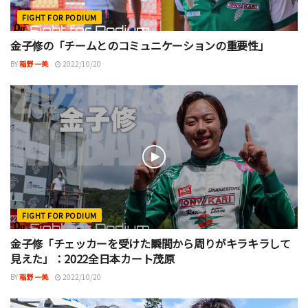
FIGHT FOR PODIUM
金子修の「チームとのコミュニケーションの重要性」
BY
稲野 一美
2022/10/20
FIGHT FOR PODIUM
金子修「チェッカーを受けた瞬間から周りがキラキラして
見えた」：2022全日本カート茂原
BY
稲野 一美
2022/10/20