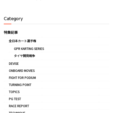
Category
特集記事
全日本カート選手権
GPR KARTING SERIES
タイヤ開発戦争
DEVISE
ONBOARD MOVIES
FIGHT FOR PODIUM
TURNING POINT
TOPICS
PG TEST
RACE REPORT
TECHNIQUE