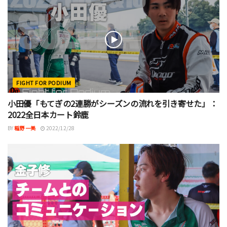
FIGHT FOR PODIUM
小田優「もてぎの2連勝がシーズンの流れを引き寄せた」：
2022全日本カート鈴鹿
BY
稲野 一美
2022/12/28