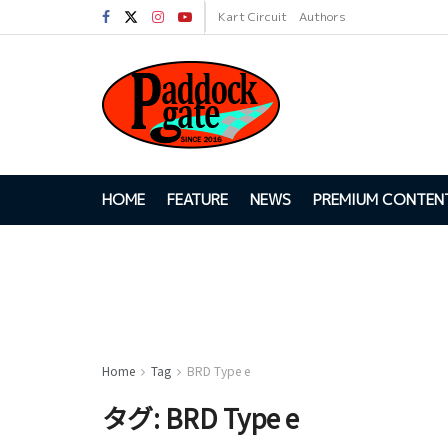
Kart Circuit
Authors
HOME
FEATURE
NEWS
PREMIUM CONTEN
Home
Tag
BRD Type e
タグ:
BRD Type e