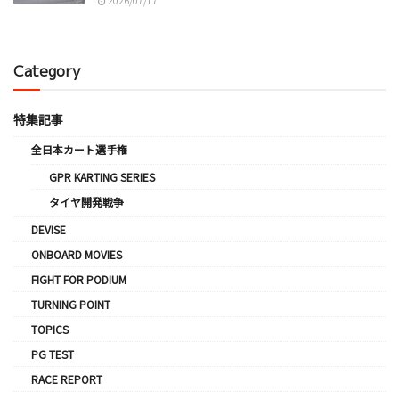
2026/07/17
Category
特集記事
全日本カート選手権
GPR KARTING SERIES
タイヤ開発戦争
DEVISE
ONBOARD MOVIES
FIGHT FOR PODIUM
TURNING POINT
TOPICS
PG TEST
RACE REPORT