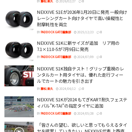
BY
藤松 楽久
2026/02/27
0
NEXXIVE S1Eが2026年1月20日に発売 一般向け
レーシングカート向けタイヤで高い操縦性と
耐摩耗性を両立
BY
PADDOCK GATE編集部
2025/12/23
0
NEXXIVE S1Kに新サイズが追加 リア用の
7.1×11.0-5が7月9日に発売
BY
PADDOCK GATE編集部
2024/07/09
0
NEXXIVE S1K独自テスト！グリップ重視のレ
ンタルカート用タイヤは、優れた走行フィー
ルでカートの魅力を引き出す
BY
藤松 楽久
2024/06/12
0
NEXXIVE S1Kが2024 もてぎKART耐久フェステ
ィバル”K-TAI”の指定タイヤに追加
BY
PADDOCK GATE編集部
2024/05/28
0
「皆さんの望む、欲しいと思ってもらえるタイ
ヤを提案していきたい」NEXXIVE代表 上西直