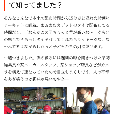
て知ってました？
そんなこんなで本来の配布時間から15分ほど遅れた時刻に
サーキットに到着。まぁまだカデットのタイヤ配布してる
時間だし、「なんかこの子ちょっと背が高いな～」ぐらい
の感じでさらっとタイヤ渡してくれたらラッキーだな、な
～んて考えながらしれっと子どもたちの列に並びます。
…嘘つきました。僕の後ろには遅刻の噂を聞きつけた某誌
編集長や某メーカースタッフ、某ショップ店長などがカメ
ラを構えて連なっていたので目立ちまくりです。
人の不幸
をあざ笑うのは趣味が悪いですよ。