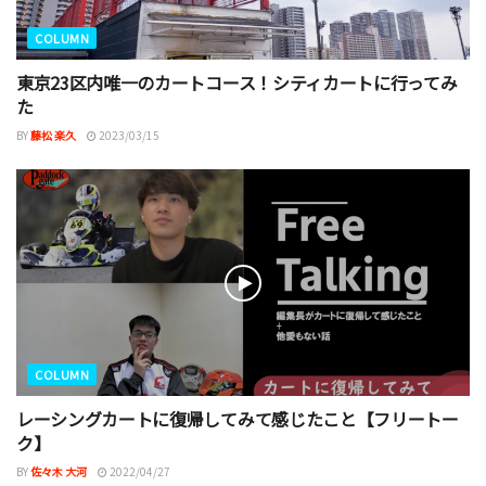
COLUMN
東京23区内唯一のカートコース！シティカートに行ってみ
た
BY
藤松 楽久
2023/03/15
COLUMN
レーシングカートに復帰してみて感じたこと【フリートー
ク】
BY
佐々木 大河
2022/04/27