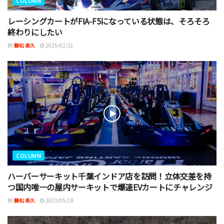
COLUMN
レーシングカートがFIA-F5になっている状態は、そろそろ
終わりにしたい
BY
藤松 楽久
2025/02/21
COLUMN
ハーバーサーキット千葉インドア店を訪問！立体交差を持
つ国内唯一の屋内サーキットで爆速EVカートにチャレンジ
BY
藤松 楽久
2023/05/18