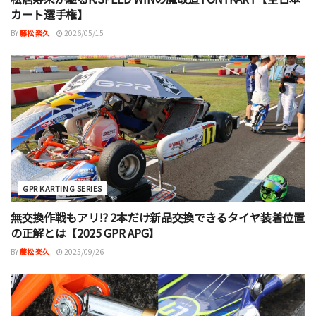
カート選手権】
BY
藤松 楽久
2026/05/15
GPR KARTING SERIES
無交換作戦もアリ!? 2本だけ新品交換できるタイヤ装着位置
の正解とは【2025 GPR APG】
BY
藤松 楽久
2025/09/26