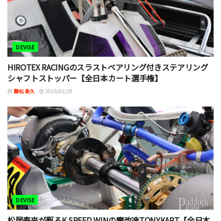
DEVISE
HIROTEX RACINGのスラストベアリング付きステアリング
シャフトストッパー【全日本カート選手権】
BY
藤松 楽久
2026/05/29
DEVISE
松居寿來が駆るK.SPEED WINの魔改造TONYKART【全日本