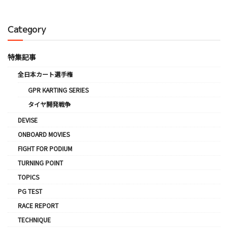
Category
特集記事
全日本カート選手権
GPR KARTING SERIES
タイヤ開発戦争
DEVISE
ONBOARD MOVIES
FIGHT FOR PODIUM
TURNING POINT
TOPICS
PG TEST
RACE REPORT
TECHNIQUE