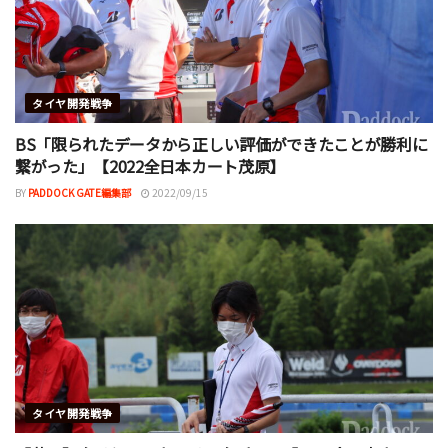
タイヤ開発戦争
BS「限られたデータから正しい評価ができたことが勝利に
繋がった」【2022全日本カート茂原】
BY
PADDOCK GATE編集部
2022/09/15
タイヤ開発戦争