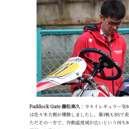
Paddock Gate 藤松楽久
：少々イレギュラー気
は佐々木大樹が優勝しましたし、第1戦もBSで
ただその一方で、作動温度域が広いという持ち味