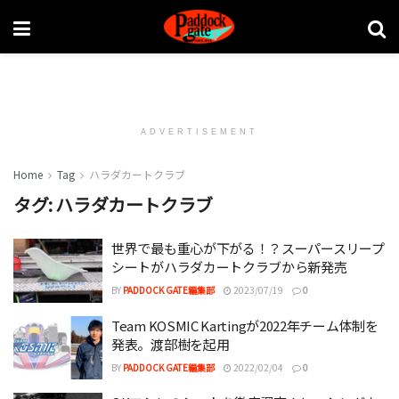
ADVERTISEMENT
Home
Tag
ハラダカートクラブ
タグ:
ハラダカートクラブ
世界で最も重心が下がる！？スーパースリープ
シートがハラダカートクラブから新発売
BY
PADDOCK GATE編集部
2023/07/19
0
Team KOSMIC Kartingが2022年チーム体制を
発表。渡部樹を起用
BY
PADDOCK GATE編集部
2022/02/04
0