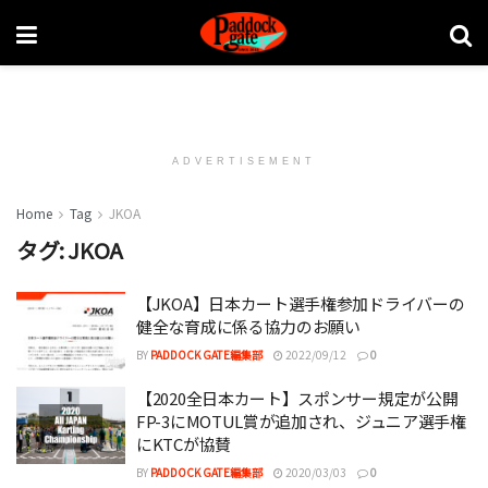
ADVERTISEMENT
Home
Tag
JKOA
タグ:
JKOA
【JKOA】日本カート選手権参加ドライバーの
健全な育成に係る協力のお願い
BY
PADDOCK GATE編集部
2022/09/12
0
【2020全日本カート】スポンサー規定が公開
FP-3にMOTUL賞が追加され、ジュニア選手権
にKTCが協賛
BY
PADDOCK GATE編集部
2020/03/03
0