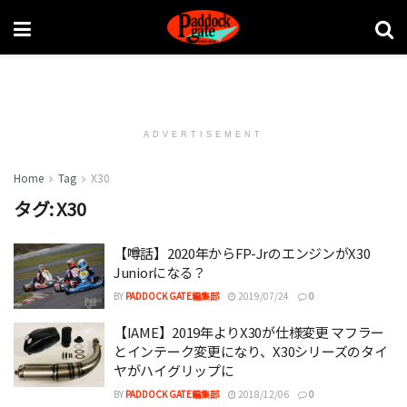
ADVERTISEMENT
Home
Tag
X30
タグ:
X30
【噂話】2020年からFP-JrのエンジンがX30
Juniorになる？
BY
PADDOCK GATE編集部
2019/07/24
0
【IAME】2019年よりX30が仕様変更 マフラー
とインテーク変更になり、X30シリーズのタイ
ヤがハイグリップに
BY
PADDOCK GATE編集部
2018/12/06
0