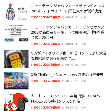
ニューテック ジャパンカートチャンピオンズ
2018にGTドライバー山下健太の参戦が決定
BY
PADDOCK GATE編集部
2018/11/22
0
ニューテック ジャパンカートチャンピオンズ
2018が新東京サーキットで開催決定【獲得賞
金最大20万円】
BY
PADDOCK GATE編集部
2018/11/14
0
SL9がハイグリップ化？新旧ロットにより大幅
な性能差がある疑惑が浮上
BY
PADDOCK GATE編集部
2017/03/15
0
X30 Challenge Asia-Masters CUPの詳細発表！
BY
PADDOCK GATE編集部
2016/07/27
0
カートレース IN SUZUKA 第5戦にてRotax
MaxとX30の特別クラスを開催
BY
PADDOCK GATE編集部
2016/07/21
0