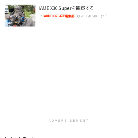
IAME X30 Superを観察する
BY
PADDOCK GATE編集部
2016/07/06
0
ADVERTISEMENT