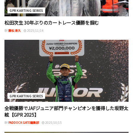
GPR KARTING SERIES
松田次生 30年ぶりのカートレース優勝を掴む
BY
藤松 楽久
2025/11/14
GPR KARTING SERIES
全戦優勝でJAFジュニア部門チャンピオンを獲得した坂野太
絃【GPR 2025】
BY
PADDOCK GATE編集部
2025/10/15