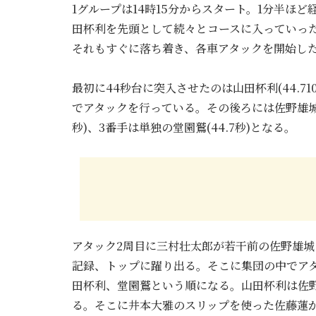
1グループは14時15分からスタート。1分半ほ
田杯利を先頭として続々とコースに入っていっ
それもすぐに落ち着き、各車アタックを開始し
最初に44秒台に突入させたのは山田杯利(44.7
でアタックを行っている。その後ろには佐野雄城と
秒)、3番手は単独の堂園鷲(44.7秒)となる。
アタック2周目に三村壮太郎が若干前の佐野雄城に
記録、トップに躍り出る。そこに集団の中でアタッ
田杯利、堂園鷲という順になる。山田杯利は佐
る。そこに井本大雅のスリップを使った佐藤蓮が4