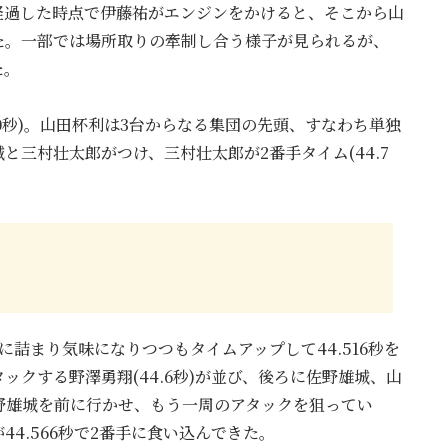
ど経過した時点で伊藤祐がエンジンをかけると、そこから山
た。一部では場所取りの牽制し合う様子が見られるが、
た。
10秒)。山田杯利は3台からなる集団の先頭、すなわち単独
三村壮太郎がつけ、三村壮太郎が2番手タイム(44.7
詰まり気味になりつつもタイムアップして44.516秒を
クする野澤勇翔(44.6秒)が並び、後ろに佐野雄城、山
野雄城を前に行かせ、もう一周のアタックを狙ってい
4.566秒で2番手に食い込んできた。