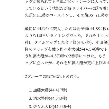
ッグが振られても全車がピットレーンに入って
しているという状況だが各ドライバーは落ち着
先頭にDL勢がコースインし、その後BS･YH勢
最初に44秒台に突入したのは金子修(44.892
よりも1周早いタイミングだった。それを上回ってき
秒)、タイムアップした金子修(44.7秒)、小田
修のスリップを使う佐々木大樹が44.546秒
う加藤大翔が44.573秒で2番手につけた。も
ップに立ったが、それを加藤大翔が更に上回る44
2グループの結果は以下の通り。
加藤大翔(44.417秒)
清水啓伸(44.543秒)
佐々木大樹(44.546秒)