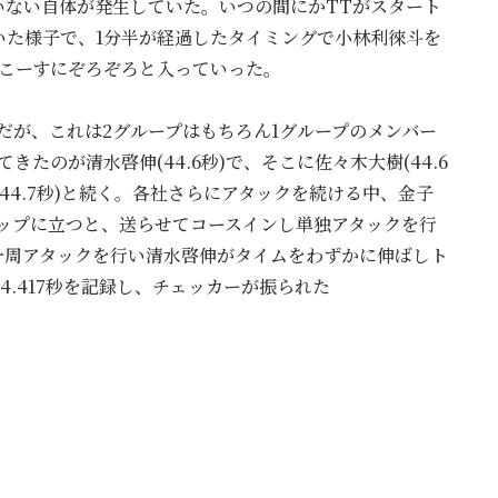
いない自体が発生していた。いつの間にかTTがスタート
いた様子で、1分半が経過したタイミングで小林利徠斗を
がこーすにぞろぞろと入っていった。
秒)だが、これは2グループはもちろん1グループのメンバー
たのが清水啓伸(44.6秒)で、そこに佐々木大樹(44.6
優(44.7秒)と続く。各社さらにアタックを続ける中、金子
でトップに立つと、送らせてコースインし単独アタックを行
う一周アタックを行い清水啓伸がタイムをわずかに伸ばしト
.417秒を記録し、チェッカーが振られた