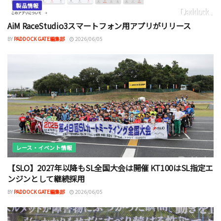
製品情報
AiM RaceStudio3スマートフォン用アプリがリリース
BY
PADDOCK GATE編集部
2026/06/05
レース・イベント情報
【SLO】2027年以降もSL全国大会は開催 KT100はSL指定エ
ンジンとして継続採用
BY
PADDOCK GATE編集部
2026/06/05