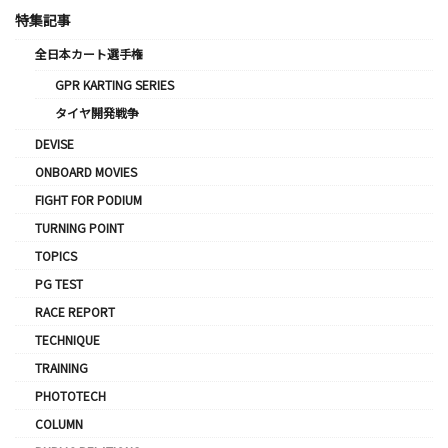
特集記事
全日本カート選手権
GPR KARTING SERIES
タイヤ開発戦争
DEVISE
ONBOARD MOVIES
FIGHT FOR PODIUM
TURNING POINT
TOPICS
PG TEST
RACE REPORT
TECHNIQUE
TRAINING
PHOTOTECH
COLUMN