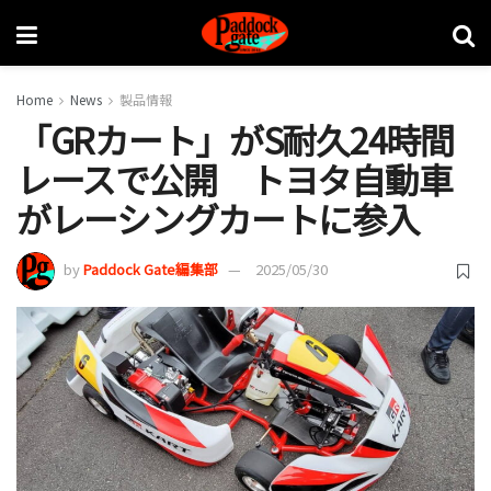
Home
News
製品情報
「GRカート」がS耐久24時間
レースで公開 トヨタ自動車
がレーシングカートに参入
by
Paddock Gate編集部
2025/05/30