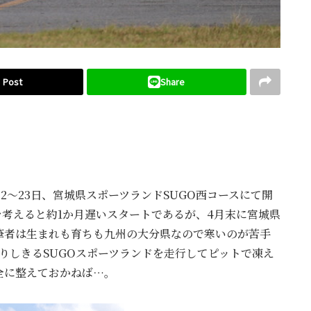
Post
Share
2～23日、宮城県スポーツランドSUGO西コースにて開
を考えると約1か月遅いスタートであるが、4月末に宮城県
筆者は生まれも育ちも九州の大分県なので寒いのが苦手
降りしきるSUGOスポーツランドを走行してピットで凍え
全に整えておかねば…。