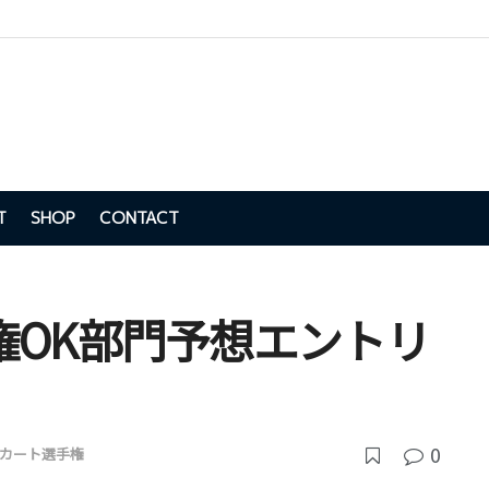
T
SHOP
CONTACT
権OK部門予想エントリ
0
カート選手権