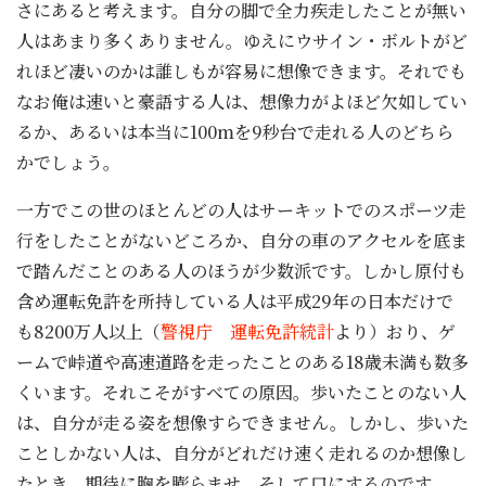
さにあると考えます。自分の脚で全力疾走したことが無い
人はあまり多くありません。ゆえにウサイン・ボルトがど
れほど凄いのかは誰しもが容易に想像できます。それでも
なお俺は速いと豪語する人は、想像力がよほど欠如してい
るか、あるいは本当に100mを9秒台で走れる人のどちら
かでしょう。
一方でこの世のほとんどの人はサーキットでのスポーツ走
行をしたことがないどころか、自分の車のアクセルを底ま
で踏んだことのある人のほうが少数派です。しかし原付も
含め運転免許を所持している人は平成29年の日本だけで
も8200万人以上（
警視庁 運転免許統計
より）おり、ゲ
ームで峠道や高速道路を走ったことのある18歳未満も数多
くいます。それこそがすべての原因。歩いたことのない人
は、自分が走る姿を想像すらできません。しかし、歩いた
ことしかない人は、自分がどれだけ速く走れるのか想像し
たとき、期待に胸を膨らませ、そして口にするのです。