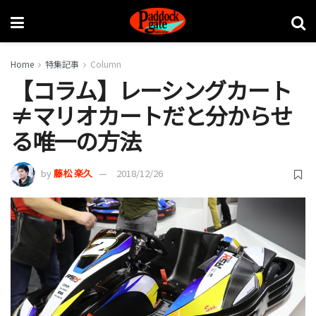
Home
特集記事
Column
【コラム】レーシングカート
≠マリオカートだと分からせ
る唯一の方法
by
藤松 楽久
2018/12/26