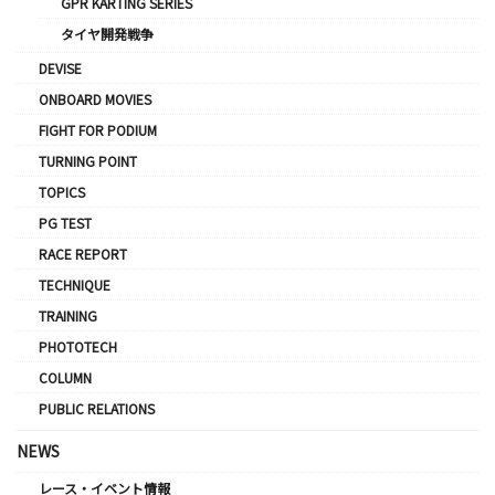
GPR KARTING SERIES
タイヤ開発戦争
DEVISE
ONBOARD MOVIES
FIGHT FOR PODIUM
TURNING POINT
TOPICS
PG TEST
RACE REPORT
TECHNIQUE
TRAINING
PHOTOTECH
COLUMN
PUBLIC RELATIONS
NEWS
レース・イベント情報