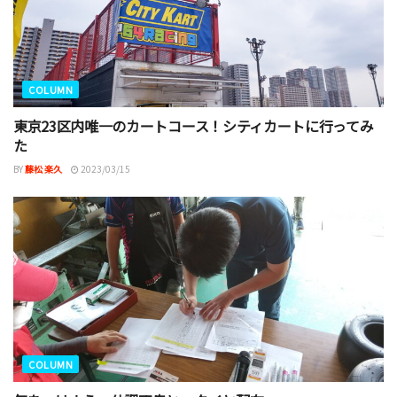
COLUMN
東京23区内唯一のカートコース！シティカートに行ってみ
た
BY
藤松 楽久
2023/03/15
COLUMN