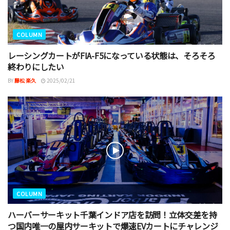
COLUMN
レーシングカートがFIA-F5になっている状態は、そろそろ
終わりにしたい
BY
藤松 楽久
2025/02/21
COLUMN
ハーバーサーキット千葉インドア店を訪問！立体交差を持
つ国内唯一の屋内サーキットで爆速EVカートにチャレンジ