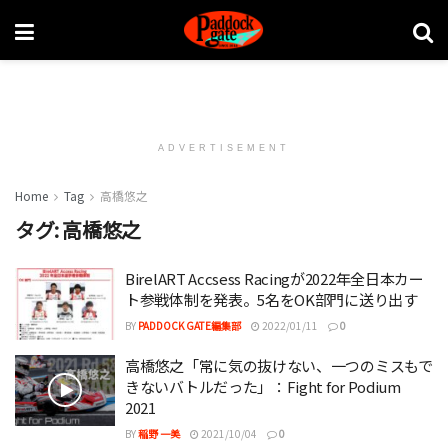
ADVERTISEMENT
Home
Tag
高橋悠之
タグ:
高橋悠之
BirelART Accsess Racingが2022年全日本カー
ト参戦体制を発表。5名をOK部門に送り出す
BY
PADDOCK GATE編集部
2022/01/11
0
高橋悠之「常に気の抜けない、一つのミスもで
きないバトルだった」：Fight for Podium
2021
BY
稲野 一美
2021/10/04
0