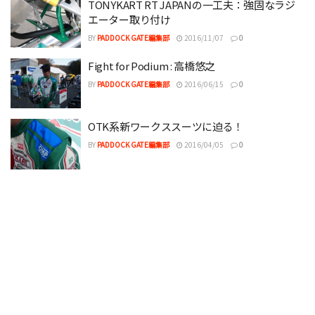
TONYKART RT JAPANの一工夫：強固なラジ
エーター取り付け
BY
PADDOCK GATE編集部
2016/11/07
0
Fight for Podium : 高橋悠之
BY
PADDOCK GATE編集部
2016/06/15
0
OTK系新ワークススーツに迫る！
BY
PADDOCK GATE編集部
2016/04/05
0