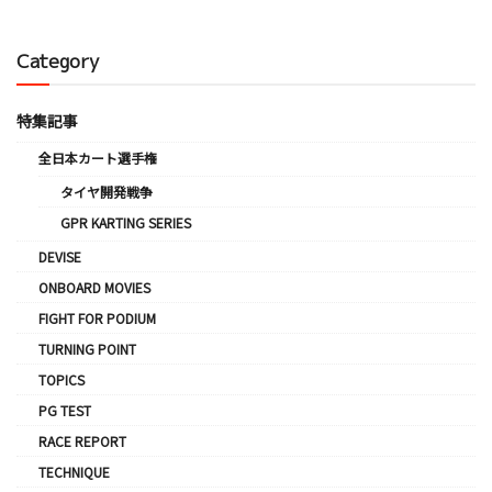
Category
特集記事
全日本カート選手権
タイヤ開発戦争
GPR KARTING SERIES
DEVISE
ONBOARD MOVIES
FIGHT FOR PODIUM
TURNING POINT
TOPICS
PG TEST
RACE REPORT
TECHNIQUE