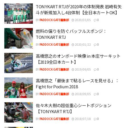
TONYKART RTJが2020年の体制発表 岩崎有矢
斗が新規加入し4台体制【全日本カートOK】
BY
PADDOCK GATE編集部
2020/03/05
0
燃料の偏りを防ぐバッフルスポンジ：
TONYKART RTJ
BY
PADDOCK GATE編集部
2020/01/22
0
高橋悠之のオンボード映像 in 本庄サーキット
【2019全日本カート】
BY
PADDOCK GATE編集部
2019/06/05
0
高橋悠之「最後まで粘るレースを見せる」：
Fight for Podium 2018
BY
PADDOCK GATE編集部
2018/09/05
0
佐々木大樹の超低重心シートポジション
【TONYKART RTJ】
BY
PADDOCK GATE編集部
2018/07/18
0