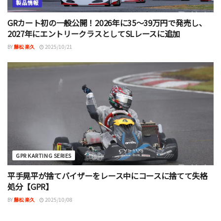
製品情報
GRカート初の一般公開！2026年に35～39万円で発売し、
2027年にエントリークラスとしてSLレースに追加
BY
藤松 楽久
2025/10/21
GPR KARTING SERIES
平手晃平が捨てバイザーをレース中にコースに捨てて失格
処分【GPR】
BY
藤松 楽久
2025/10/08