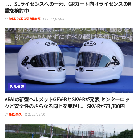
し、SLライセンスへの干渉、GRカート向けライセンスの創
設を検討中
BY
PADDOCK GATE編集部
2026/07/03
製品情報
ARAIの新型ヘルメットGPV-RとSKV-Rが発表 センターロッ
クと安全性のさらなる向上を実現し、SKV-Rが73,700円
BY
藤松 楽久
2026/05/30