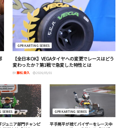
GPR KARTING SERIES
部
【全日本OK】VEGAタイヤへの変更でレースはどう
変わったか？第1戦で急変した特性とは
BY
藤松 楽久
2026/05/01
 SERIES
GPR KARTING SERIES
AFジュニア部門チャンピ
平手晃平が捨てバイザーをレース中