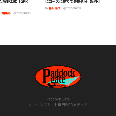
た坂野太絃【GPR
にコースに捨てて失格処分【GPR】
BY
藤松 楽久
2025/10/08
ATE編集部
2025/10/15
Paddock Gate
レーシングカート専門WEBメディア