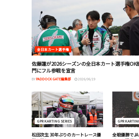
全日本カート選手権
佐藤蓮が2026シーズンの全日本カート選手権OK
門にフル参戦を宣言
BY
PADDOCK GATE編集部
2026/06/19
GPR KARTING SERIES
GPR KARTING
松田次生 30年ぶりのカートレース優
全戦優勝でJ