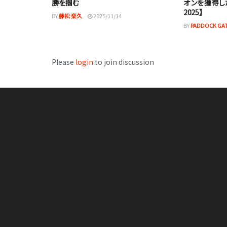
勝を掴む
オンを獲得し
2025】
BY
藤松 楽久
2025/11/14
BY
PADDOCK G
Please
login
to join discussion