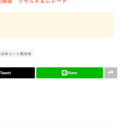
4戦瑞浪 リザルト＆レポート
全日本カート西地域
Tweet
Share